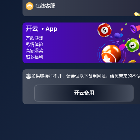
河南燕山开云网络科技有限公司
河南省郑州市经济开发区哈航海东
路152号
2026年
0371-12345678
球第三次送
KAIYUNSPORTS@163.com
场干净利落
向世界发出
赛前,舆论
反击著称，
比赛的进程
的防线疲于
这场完胜的
里，完成了
比赛，每当
场如同一台