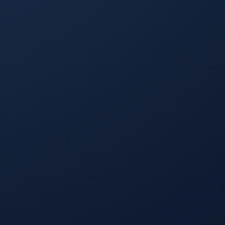
伟大，他不仅仅是一个防守型中场，他是我们的指挥官，是球