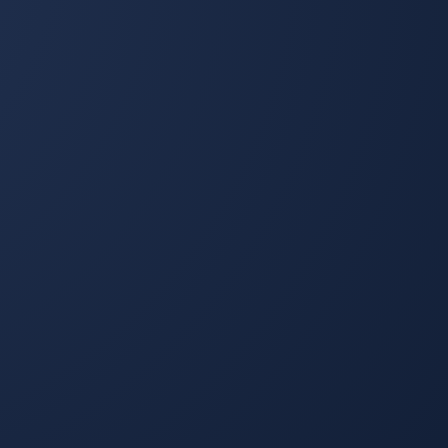
切克在布罗佐维奇与科瓦契奇的联合绞杀下，几乎无法送出
，东欧铁骑引以为傲的主场气势，在克罗地亚行云流水般的传
闻名，但当莫德里奇、拉基蒂奇等人逐渐淡出主流视线，克罗
案，他从在国米时期的工兵角色，到如今在克罗地亚队成长
有莫德里奇那般飘逸的脚法，但他用不知疲倦的奔跑、凶狠