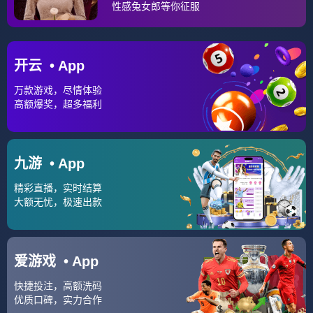
下半场,比赛彻底进入“泰国时间”，第51分钟，梅西在一次角球进攻
中，精准地将球送到禁区，身高仅1米75的泰国队长素帕纳·穆安塔利
用灵活的跑位抢在乌拉圭高大后卫身前头球破门，将比分改写为3-0，
这一刻，看台上的泰国球迷已经泣不成声，他们挥舞着国旗，高喊着
“梅西！梅西！”的欢呼声震耳欲聋。
如果说上半场的比赛是泰国队的热身,那么下半场则是彻底的碾压，乌
拉圭球员明显心态失衡，后卫罗切特在第65分钟因恶意犯规被直接红
牌罚下，让原本就处于劣势的乌拉圭雪上加霜，第73分钟，梅西再次