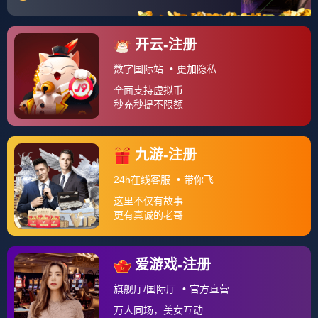
前赛中击败NBA球队的中国俱乐部，这场胜利不仅是中国篮球俱乐部
在国际赛场上的重大突破，更象征着中美篮球交流进入了一个全新的
阶段。
比赛过程中,北京队展现出了令人惊叹的整体配合和战术执行力，主教
练雅尼斯精心布置的防守策略成功限制了尼克斯的外线火力，而北京
队球员们则用精准的三分球和流畅的团队进攻掌控了比赛节奏，特别
值得关注的是，北京队本场命中率达到51.2%，三分球命中率高达
44%，全队助攻数达到28次，这些数据均超过了尼克斯队，这场胜利
向世界证明，中国篮球正在缩小与世界顶级联赛的差距。
乔治的纪录之夜：个人辉煌与团队荣耀
同一天晚上,在洛杉矶快船队对阵金州勇士队的比赛中，保罗·乔治创造
了个人职业生涯的新纪录——单场命中11记三分球，砍下48分、7个
篮板和5次助攻的惊人数据，这一表现不仅刷新了他个人的三分球纪
录，也追平了快船队史单场三分命中数的纪录。
乔治在赛后采访中表示：“今晚的手感非常特别，但我更高兴的是我们
赢得了比赛，篮球始终是团队运动，我的队友们为我创造了大量空位