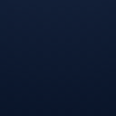
新个人纪录展现了篮球运动中个人卓越的追求，北京队横扫尼克斯则
体现了团队协作和集体智慧的力量，这两件事在同一天发生，仿佛是
篮球之神的有意安排，提醒我们这项运动的真谛：在追求个人卓越的
同时，不忘团队合作；在激烈竞争中，不忘相互学习。
当中美两国篮球以更加平等、多元的方式交流互动时，受益的不仅是
两国的球员和球迷，更是全球篮球运动的发展，在这个充满挑战与机
遇的时代，体育交流将继续为促进国际理解与合作发挥独特而重要的
作用，乔治的纪录会被未来更多球员打破，北京队的胜利也可能被其
他中国球队超越，但这一天所象征的中美篮球交流新篇章，将长久地
留在篮球史册中。
Prev:开云体育2026-年度焦点之战，当国王摘下玫瑰，开拓者时代悄
然落幕
Next:开云体育中国-惊魂一刻，克罗地亚绝杀加纳，姆巴佩主宰2026
世界杯C组焦点战