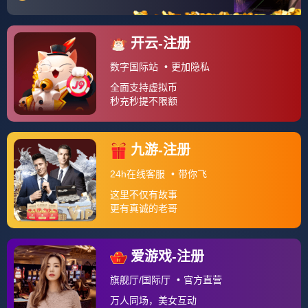
的倔强。
开拓者，这支以“撕裂之城”为傲的球队，曾以永不凋零的“玫瑰”精神定
义坚韧，从德雷克斯勒的滑翔，到罗伊那记载入史册的绝杀与悲情谢
幕，再到利拉德那一次次“Dame Time”的惊天动地，波特兰的故事总
与孤胆英雄的壮烈紧密相连，他们的篮球哲学，是古典主义的个人英
雄赞歌，是在逆境中绽放带刺的美丽，篮球的潮水终将向前奔涌，当
现代篮球日益强调速度、空间、无限换防与团队传导时，开拓者那套
依赖超级后卫单点爆破、内线传统站桩的模式，开始显露出与时代的
裂痕，他们的阵容，像一件精心保存却已过时的铠甲，虽闪耀着忠诚
与勇武的荣光，却在面对新时代的洪流时,显得沉重而迟缓。
反观萨克拉门托国王，他们曾是联盟最漫长的黑暗隧道，连续十六年
无缘季后赛的纪录，是压在胸口的一块巨石，但管理层的耐心与远
见，如同精密的外科手术，为他们注入了全新的基因，他们围绕福克
斯的闪电速度、小萨博尼斯的策应轴心，打造了一套行云流水、全民
皆兵的进攻体系，他们的比赛，是五个人思维的同步共振，是篮球场
上最迅捷的思维风暴，这场焦点战，正是两种篮球哲学的直接碰撞：