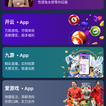
一边是个人英雄主义的绝唱，一边是精密机械的无情运转，国王用一
次次精准的切入、无私的分球和坚决的转换，将开拓者拖入他们不适
应的节奏，胜利的天平,早在理念交锋的层面就已倾斜。
这场比赛，因此具备了超越赛季排名的象征意义，它像一面残酷的镜
子，映照出联盟权力格局的变迁，国王的崛起，代表着一种依靠数据
分析、团队构建、现代战术的建队模式的成功，他们证明了，在当今
联盟，可持续的竞争力并非只能依靠天降巨星，更可以源于一套先进
的体系和共同的信念，而开拓者的挣扎，则提醒着所有人，仅凭情怀
与个人的光芒，难以照亮通往最高殿堂的漫漫长路，利拉德时代的终
章似乎已被悄然翻页,球队站在了彻底重建的十字路口。
这绝非一曲简单的挽歌，开拓者的“玫瑰精神”——那份于逆境中不屈
的骄傲，是篮球世界永恒的财富，而国王的胜利，也并非故事的终
点，他们需要证明这种华丽能在季后赛的淬炼中化为真正的王者之
气，这场焦点战，是一场关于“如何赢得现在”与“如何定义伟大”的深刻
对话。