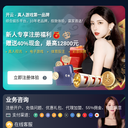
开云专注提供全球足球篮球赛事即时比分直播服务，kaiyun确保数据精准可靠。
中文版
English
Web navigation
Home
国际足球
Content
开云体育2026-年度焦点之战，当国王摘下玫瑰，开拓
者时代悄然落幕
Publisher:开云世界杯2026
Time:2026-02-02
Number:175
篮球世界从不缺少对决，但有些比赛注定超越胜负，成为时代的界
碑，当萨克拉门托国王在焦点战中击败波特兰开拓者，这场看似寻常
的常规赛，却隐隐回荡着王朝更迭的钟声，国王拿下的不只是一场胜
利，更是对旧秩序的响亮宣言；而开拓者失守的,或许是一个时代最后