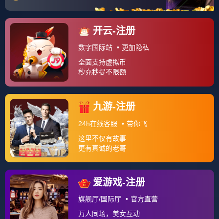
利，将冰岛逼入绝境，更让人叹为观止的是，法国球星格列兹曼以一
己之力改写了比赛的走向,成为全场最耀眼的光芒。
比赛伊始，秘鲁人就用他们特有的高原节奏打乱了冰岛的部署，秘鲁
队的主教练深知，冰岛人最擅长的是防守反击和定位球战术，他们的
身体对抗和纪律性足以让任何对手头疼，秘鲁从一开始就采取了高位
逼抢和快速传递的策略，不断压缩冰岛的出球空间，这种近乎疯狂的
压迫战术，让冰岛的后防线频频失误，甚至连他们的“定海神针”——
门将哈尔多松都出现了罕见的传球失误。
秘鲁的进攻像是一场精心编排的舞蹈，中场核心卡里略用他鬼魅般的
跑位不断撕扯冰岛的防线，而两个边路的速度优势更是让冰岛的边后
卫疲于奔命，第24分钟，秘鲁的耐心终于收获了回报，一次精彩的边
路配合后，传中球精准地找到了禁区内的前锋拉帕杜拉，后者在冰岛
后卫的围堵下，用一记匪夷所思的背身勾射，将球送入球门死角，这
个进球彻底点燃了秘鲁球迷的热情,也让冰岛陷入了慌乱。
真正让这场比赛载入史册的，是法国巨星格列兹曼的表现，虽然法国
队并不在F组，但格列兹曼的存在，让整个小组赛的话题都围绕着他
展开，作为本届世界杯最受瞩目的球星之一，格列兹曼在之前的比赛