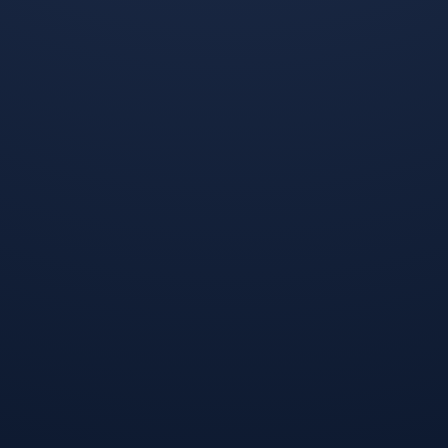
这场比赛不仅是两个国家之间的较量，更是两种足球理念的碰撞，秘
鲁用技术和智慧压制了冰岛的体力与纪律，而格列兹曼的闪耀，则展
现了一位顶级球星对现代足球的深远影响，2026年世界杯的F组，因
为这场强强对话而变得格外精彩，秘鹿的安第斯雄鹰展翅高飞，而冰
岛的维京战士,则需要学会如何在逆境中重新站起。
这就是足球的魅力——它可以让一个人、一种战术，成为足以改变比
赛结果的关键，格列兹曼的名字，将被铭刻在这场冰与火的交锋中,成