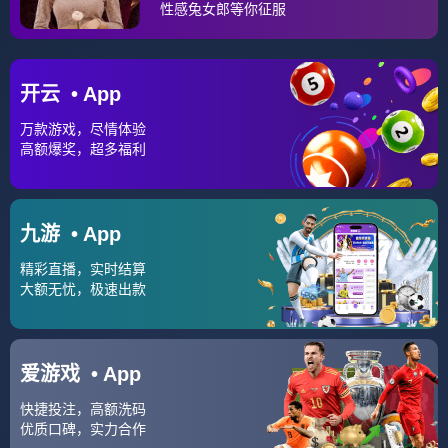
中已经展现了极高的水平，而在本场F组的焦点战中——虽然法国并
未出场——格列兹曼的名字却以另一种方式被反复提及。
原来，秘鲁队在战术布置中，专门针对冰岛的弱点，模拟了格列兹曼
在法国队中的踢法，秘鲁的前场核心拉帕杜拉和奎瓦，在比赛中的跑
位和传球路线，几乎就是复制了格列兹曼在俱乐部和国家队中的“伪九
号”角色，秘鲁主帅在赛后采访中坦言：“我们仔细研究了冰岛对阵法
国时的录像，格列兹曼的跑动和策应给了我们极大的启发，今天拉帕
杜拉的进球，正是格列兹曼风格的完美体现。”