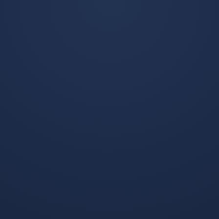
场沸腾了！安联球场如同火山爆发，八万人的呐喊几乎掀翻了屋顶，埃斯波
紧拥抱，这个进球，不仅仅是比分上的扳平，更是心理上的彻底释放。