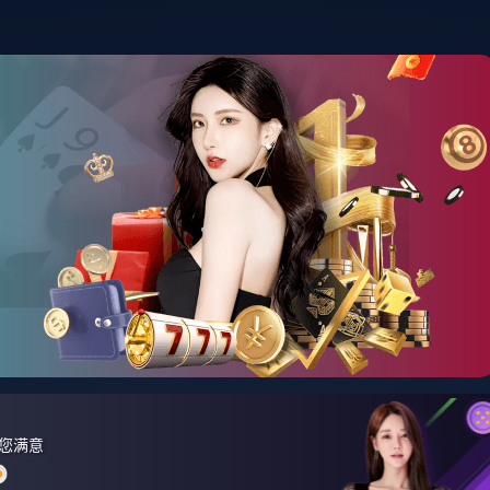
yun确保数据精准可靠。
实时比分
国际足球
实时比分
Content