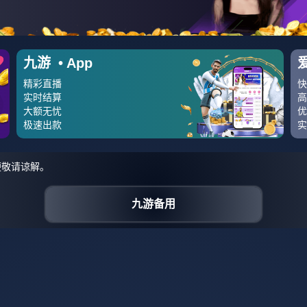
开云体育app-蓝衣军团的绝地反击，范戴克
Publisher:开云世界杯2026
Time:2026-06-
世界杯的烽火刚刚点燃,A组首轮便上演了一场足以载入史册的经典对决，
都预感到这将是一场硬仗，却没人能料到过程会如此跌宕起伏，结局会如
兵，蓝衣军团意大利在绝境中完成惊天逆转，以2:1击败顽强的保加利亚
一分钟起,保加利亚就展现出了与他们世界排名截然不符的竞技状态，他们
着巴尔干民族特有的剽悍与凶狠，意大利的传控体系在对方近乎疯狂的逼
射门，反倒是保加利亚的反击犀利如刀，第27分钟，他们抓住意大利后
的八万意大利球迷陷入死寂。
，意大利陷入了最危险的境地，他们需要赢下这场比赛，因为同组的荷兰与
防线如同铜墙铁壁，意大利的传切配合在禁区前沿屡屡中断，远射也被对
氛压抑得几乎令人窒息。
身影在更衣室里站了出来——不是教练，不是队长，而是后防核心维吉尔
他拍着桌子，用略带嘶哑却极具穿透力的声音对全队怒吼：“我们不能在