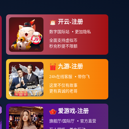
中文版
English