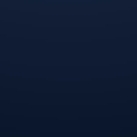
杀！替补奇兵梅开二度！范戴克振臂高呼，他被全队压在身下，而年轻的埃
胜利,对于意大利来说，意义远不止三分，范戴克用他无可争议的领袖表
值千金的进球，完美诠释了足球场上永不放弃的信念，正如赛后曼奇尼所
，并且愿意为之付出一切时，奇迹就会真的发生。”
的这个夏夜,属于意大利，属于范戴克，更属于那个无名小卒书写的大英雄
开云体育平台APP-王者归来，布罗佐维奇引领比利时惊天逆转，波兰梦碎202
开云体育2026-风暴之眼，2026世界杯G组关键战，丹麦横扫德国，哈基米