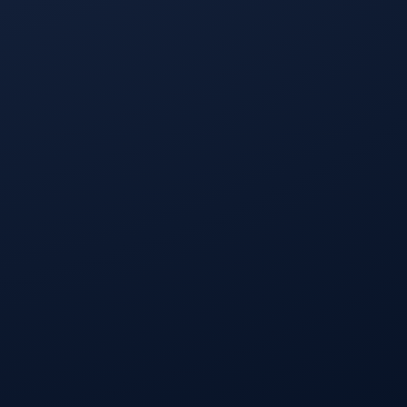
斯波西托则跪在草地上，双手指天，泪流满面。
现，向世界展示了何为定海神针；而替补奇兵埃斯波西托，
说：“足球从来不是11个人的游戏，而是所有人的战斗，当
篇章，而这，就是世界杯的魅力所在。
6世界杯四分之一决赛
带队取胜诠释默契制胜