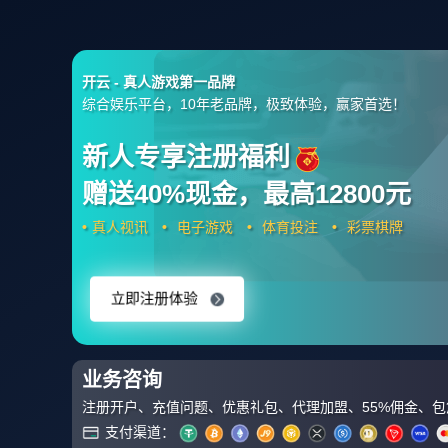
开云专注提供全球足球篮球赛事即时比分直播服务，kai
首页
赛程公布
世界杯热点
Contact us
Home