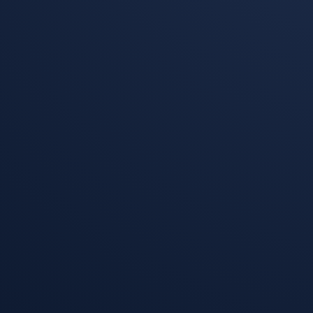
而意大利的
抢到第一落