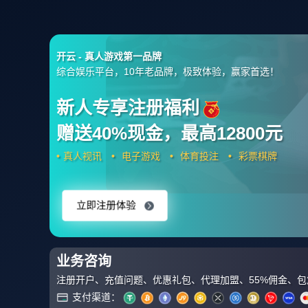
开云专注提供全球足球篮球赛事即时比分直播服务，kai
首页
赛程公布
世界杯热点
Contact us
Home