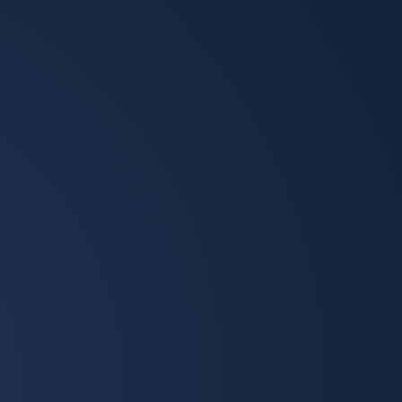
传导、精准调度，将卡塔尔的防线撕扯得支离破碎，上半场
，随后起左脚兜射远角——皮球划出一道美妙的弧线，绕过卡