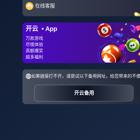
河南燕山开云网络科技有限公司
河南省郑州市经济开发区哈航海东
路152号
2026年
0371-12345678
尔的星空下
KAIYUNSPORTS@163.com
容的，是那
比赛日，哈
而突尼斯球