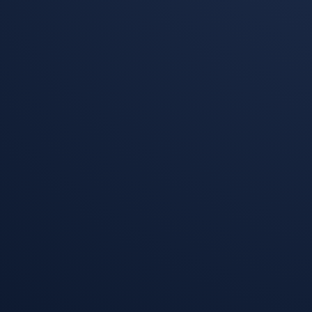
那一刻，全
的爱。