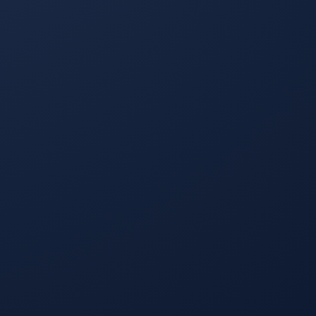
芒闪烁——那是泪水，是释然，是不舍,更是对足球最纯粹