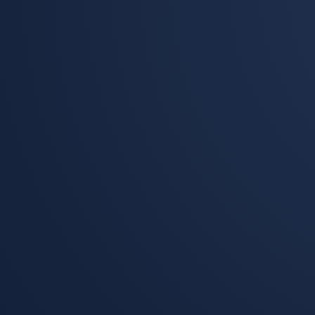
这一刻，看
仅仅十分钟
尔的防线在
下半场，突
扩大为3比
而真正的高
突尼斯做出
——卢卡·
上场仅仅六
打出一记低