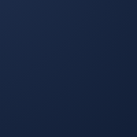
暴杆抽射，皮球如炮弹一般直挂球门死角，2:0！整个进
，迅速由守转攻，穆西亚拉在中圈附近接到解围球，他抬头
后者带球长驱直入，在面对最后一名防守球员时，轻巧地一
巴西人闪电般的速度面前，显得如此笨拙和迟缓，半场结
依然令对手胆寒，第六十五分钟，替补登场的年轻前锋罗克
巴西队以小组第二的身份惊险晋级，更向全世界宣告：那支
闪电的快速反击面前，如同纸糊一般脆弱，数据显示，巴西
是一种令人绝望的效率，芬兰队虽然控球率并不算太低，但
威胁。