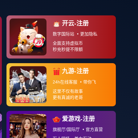
中文版
English