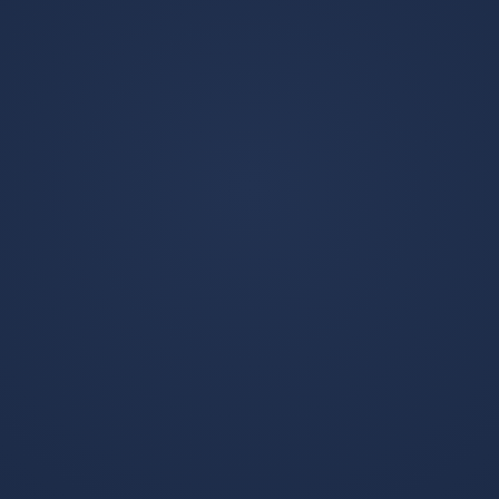
出色表现远不止于此,作为本场比赛的绝对核心，他几乎无处不在，他在
的盘带如行云流水，在面对两到三名芬兰球员的包夹时，依然能从容地将
四次关键传球，并完成了惊人的十次成功过人和两次助攻，人们常常将他
于他自己的时代，他的未来，如同他脚下的足球轨迹一样，充满了令人兴
仿佛打开了潘多拉的魔盒,此后，巴西队的快速反击彻底成为了芬兰队的
两个进球，则是巴西队快速反击战术体系完美的团队呈现。
钟,巴西队在后场断球后，仅仅经过两脚传递，就撕开了对手整条防线，