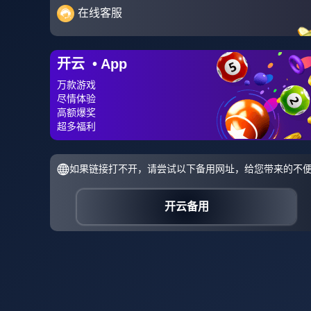
河南燕山开云网络科技有限公司
开云体
河南省郑州市经济开发区哈航海东
路152号
0371-12345678
2026年
KAIYUNSPORTS@163.com
组赛最后一
人敢于想象
这场比赛从
如果输球，
待交织的复
对一头受伤
比赛开始后
西人的耐心
战术纪律完