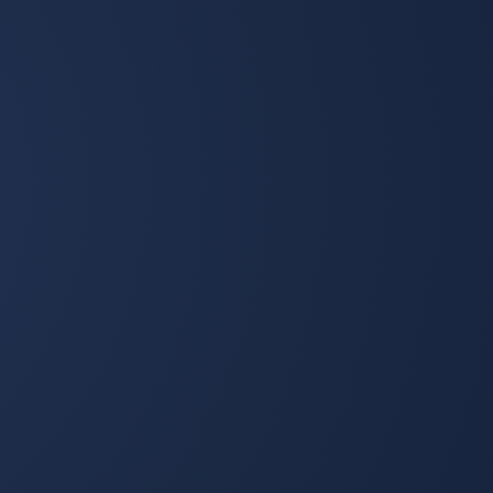
前场的跑位灵动而诡谲，总能在最恰当的时机出现在最危险
球分出，数据显示，他全场比赛的奔跑距离超过了一万两千
与内马尔和梅西比较，但在这场比赛之后，或许可以说，他
奋的不可预测性。
噩梦，如果说穆西亚拉的进球是灵光一闪的个人英雄主义，
边路快马维尼修斯以令人难以置信的速度套边下底，在吸引