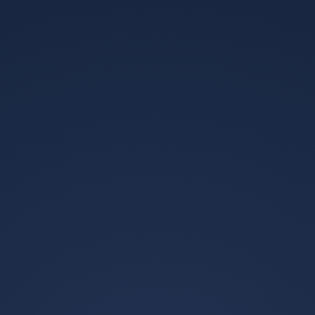
球来得如此突然,又如此合理，一次中场的成功拦截后，足球被迅速转移
余的花哨动作，只有一次简单而致命的变向，瞬间甩开了身高马大的芬兰
完美的控制，他就是贾马尔·穆西亚拉——这位年仅二十出头、身披巴西
北美大陆记住了他的名字。
门将,穆西亚拉没有选择暴力抽射，而是极其冷静地用右脚送出一记轻巧
窝，1:0！整个体育场瞬间沸腾了，这个进球不仅打破了场上的僵局，更
球的整个过程，从后场拦截到最终破门，只用了不到十二秒，巴西队用迅