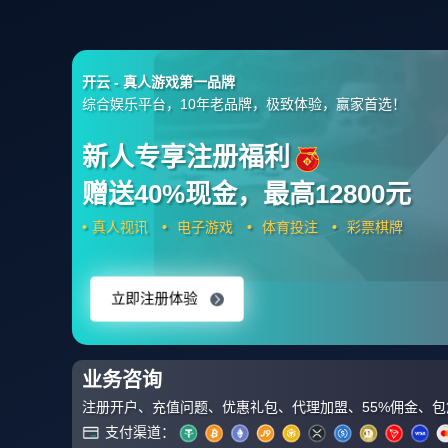
开云专注提供全球足球篮球赛事即时比分直播服务，kai
首页
赛程公布
世界杯热点
Contact us
Home