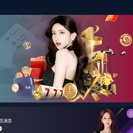
yun确保数据精准可靠。
实时比分
国际足球
实时比分
Content