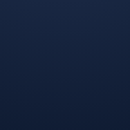
对于瑞士队而言，这场胜利的意义远超晋级本身，它证明了在世界杯
的舞台上，防守也可以是一种艺术，纪律可以对抗天赋，团队可以压
制个人，而对于挪威队来说，这是一个苦涩的教训——足球世界里，
没有一劳永逸的统治，每一次轻视对手,都可能付出最昂贵的代价。
当库尔图瓦在混合采访区平静地说出“我们只是做了该做的事”时，他