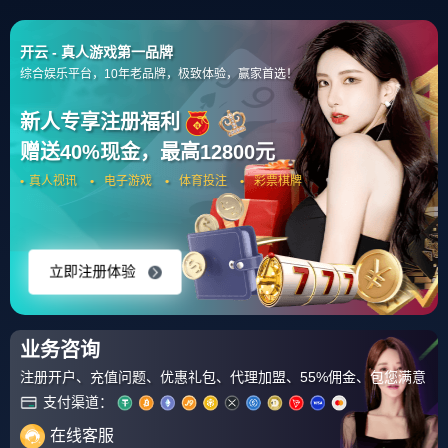
开云专注提供全球足球篮球赛事即时比分直播服务，kaiyun确保数据精准可靠。
中文版
English
Web navigation
Home
实时比分
Content
开云体育官方网站-库尔图瓦天神下凡，瑞士爆冷击沉
挪威巨舰—2026世界杯淘汰赛焦点战纪实
Publisher:开云世界杯2026
Time:2026-06-23
Number:58
2026年7月，北美大陆的盛夏热浪尚未退去，世界杯淘汰赛的战火已
燃烧到最炽烈的时刻，在波士顿的吉列体育场，一场被全球媒体预言
为“一边倒”的1/8决赛正在上演——夺冠大热门挪威队，迎战被视为“黑
马成色不足”的瑞士队，当终场哨声划破长空，记分牌上赫然显示着