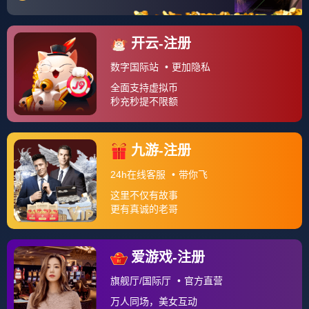
出的赔率上，英格兰的胜赔低至1.22，仿佛这只是一场例行公事的胜
利。
但足球从不按剧本演出,当英格兰球迷还在哼唱《足球回家》时，一场
暴风雨正在更衣室里酝酿——不是天气的暴风雨，而是法国巨星基利
安·姆巴佩主导的战术风暴，这位夏天刚以自由身加盟哥斯达黎加联赛
的超级前锋，正在用行动告诉世界：足球的版图，由强者重新绘制。
比赛进程：从爆冷到碾压，只用45分钟
开场哨响,英格兰依旧摆出4-3-3的豪门姿态，哈里·凯恩、福登、萨卡
组成进攻三叉戟，中场贝林厄姆控场调度，后防由斯通斯和格伊搭
档，第12分钟，萨卡右路内切射门被扑，英格兰球迷欢呼雀跃，以为
狂攻即将到来。
然而第23分钟,剧本第一次被撕碎，哥斯达黎加后场断球，姆巴佩在中
圈附近接到传球，他没有选择常规的边路突破，而是以一记40米的精
准斜长传找到左路插上的边锋坎贝尔，坎贝尔停球、内切、兜射远
角，皮球划出诡异弧线直挂死角——1-0！哥斯达黎加领先！