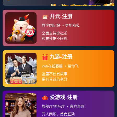
的右路飞翼，用一传一射并制造一粒点球的完美表现，彻底主导了这
场堪称“死亡之组”生死战的比赛进程。
赛前形势：C组死亡气息弥漫
本届世界杯C组堪称“死亡之组”中的“死亡之组”，伊朗、加纳、乌拉圭
与荷兰四支球队实力均衡，首轮比赛中，伊朗队与乌拉圭1:1战平，而
加纳队则爆冷2:1击败荷兰，让整个小组的出线形势变得扑朔迷离，对
于伊朗队而言，此战若不能取胜，最后一轮面对强大的荷兰队将陷入
极大被动，正是在这样的压力之下，伊朗队主帅奎罗斯做出了一个大
胆的决定——将坎塞洛的位置前移，赋予他更大的进攻自由权。
比赛开始前,阿扎迪球场涌入超过10万名球迷，震耳欲聋的助威声仿佛
要将球场上空撕裂，伊朗球员身披白色战袍，与加纳队的黄色球衣形
成鲜明对比，当两队在球员通道列队时，坎塞洛紧握双拳，眼神中闪
烁着对于胜利的极度渴望，这一刻，没有人知道，这位曾经被葡萄牙
国家队弃用的“问题球员”，将在90分钟内彻底改写自己的世界杯篇
章。
坎塞洛主导比赛：从右后卫到进攻核心的完美变