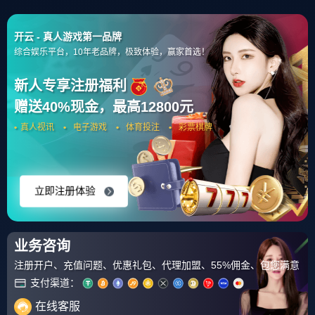
开云专注提供全球足球篮球赛事即时比分直播服务，kaiyun确保数据精准可靠。
中文版
English
Web navigation
Home
世界杯热点
Content
开云下载-沙漠风暴席卷西亚，伊朗力克加纳，坎塞洛
独造三球引爆C组争冠悬念
Publisher:开云世界杯2026
Time:2026-06-17
Number:72
2026年世界杯C组第二轮焦点战在德黑兰阿扎迪球场落下帷幕,伊朗队
凭借着“波斯铁骑”的顽强斗志与战术执行力，以3:1力克非洲劲旅加纳
队，而全场最耀眼的光芒，毫无疑问属于身披伊朗队战袍的葡萄牙归
化巨星——若昂·坎塞洛，这位曾经在曼城、尤文图斯等豪门叱咤风云