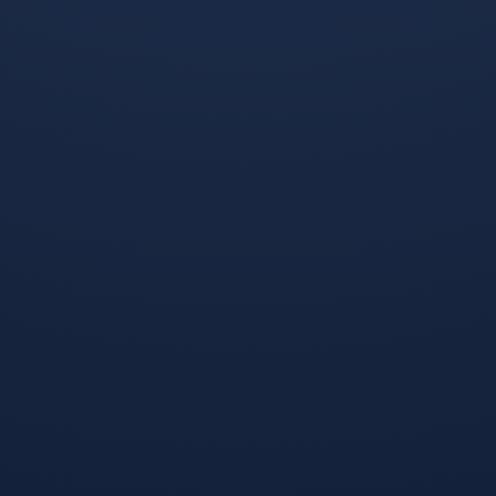
展望小组赛收官战,伊朗队将迎战首轮爆冷输给加纳的荷兰队，目前荷
兰队两战仅积1分，出线形势岌岌可危，伊朗队只要在最后一轮战平荷
兰队，就能确保小组出线，以伊朗队目前的状态和士气，他们完全有
能力再创佳绩，毕竟，在阿扎迪球场10万球迷的助威声中，这支波斯
铁骑已经找到了属于自己的战斗节奏。