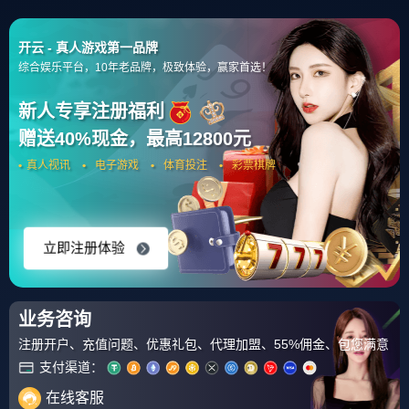
开云专注提供全球足球篮球赛事即时比分直播服务，kaiyun确保数据精准可靠。
中文版
English
Web navigation
Home
世界杯热点
Content
开云体育官网-橙色风暴席卷世界杯，荷兰力克日本，
B费中场魔术主导争冠焦点战
Publisher:开云世界杯2026
Time:2026-06-13
Number:78
当世界杯的烽火再次点燃全球球迷的热情，一场被冠以“争冠预演”之
名的焦点战在万众瞩目下拉开帷幕，荷兰队与日本队，两支风格迥异
却同样怀揣梦想的劲旅，在绿茵场上展开了一场技术与意志的巅峰对
决，凭借着布鲁诺·费尔南德斯（B费）在中场的魔术师级表现，荷兰