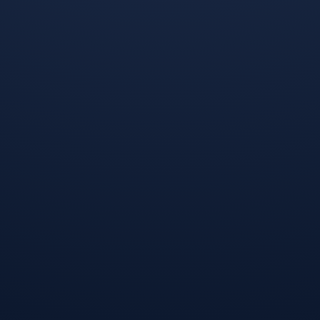
这场争冠焦点战的胜利，对于荷兰队而言意义非凡，它不仅证明了荷
兰队在面对高强度压迫和严密防守时拥有破局的能力，更凸显了B费
作为球队绝对核心的价值，当克鲁伊夫的哲学与现代全能中场完美融
合，当橙色军团不再是“无冕之王”的悲情代名词时,这支荷兰队已经具
备了在世界杯上走得更远的硬件实力。
击败日本队，不仅是一场普通的胜利，更是一次信心的重塑，B费用
他的双脚告诉世界：在足球的江湖里，技术可以战胜纪律，天赋可以
碾压战术，随着这场焦点战的落幕，世界杯的争冠格局已经悄然改
写，李铁（此处应为笔误，应指荷兰队）的橙色风暴，在B费的驱动
下，正在以不可阻挡之势席卷卡塔尔，球迷们有理由相信，这支荷兰
队，或许真能在这一次，将那梦寐以求的大力神杯高高举起，而B费,
无疑将是这出史诗大戏中最耀眼的那个主角。
Prev:开云体育app-鏖战至最后一刻，克罗地亚险胜捷克，C罗巨星光