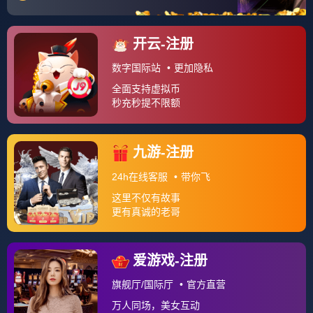
队以一场干净利落的胜利击败了坚韧不拔的日本队,向世界宣告了橙色
军团重返荣耀巅峰的决心。
比赛从一开始就充满了火药味，荷兰队祭出了他们传统的全攻全守战
术，前场三叉戟以闪电般的速度不断冲击日本队的防线，日本队并非
等闲之辈，他们以近乎变态的纪律性和整体防守，构建了一道坚固的
移动长城，控球率上，荷兰队占据明显优势，但蓝衣武士们每一次抢
断、每一次拦截都充满了智慧与凶狠,迫使荷兰队的攻势屡屡在关键时
刻戛然而止。
上半场，双方陷入了一场令人窒息的拉锯战，荷兰队的边路传中屡次
被日本中卫解围，而日本队的快速反击亦让荷兰后卫惊出一身冷汗，
比赛的平衡在第35分钟被彻底打破，而打破这层窗户纸的，正是那个
本场比赛的绝对主角——布鲁诺·费尔南德斯。