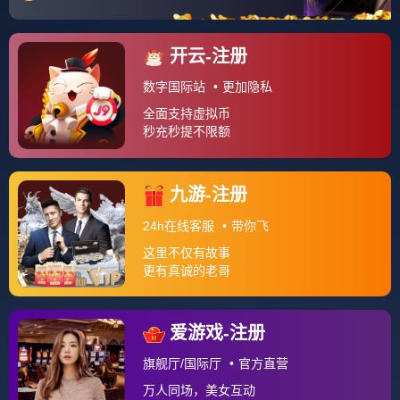
在攻防转换的瞬息万变中，精准操控着比赛心跳的“转换核心”。
现代足球的战术棋盘上，“攻防转换”已从过渡环节升维为核心战场，
它不再是比赛的间歇，而是最致命的瞬间，据统计，欧洲顶级赛事中
超过35%的进球来源于转换阶段，这个瞬间，球场空间被极致拉伸又
骤然压缩，如同心脏的一次剧烈搏动，将血液（球权）泵向全身（前
场）或紧急收回，而戈麦斯，就是今夜为球队心脏调节节律、决定血
流方向的那个关键神经元。
纵观整场决赛，戈麦斯的“核心”作用，首先体现在
防守转换进攻的第
一触点
上，对方进攻未果的刹那，他不是盲目解围，而是用身体扛开
对手，用一脚恰到好处的触球，将“混乱的皮球”转化为“清晰的起点”，
第38分钟那次经典转换：他在本方禁区弧顶完成拦截，没有停顿，一
记外脚背斜长传直接找到三十米外启动的边锋，进攻瞬间从本方禁区
发展到对方半场，数据不会记录这次“普通”的传球，但它如同按下快
进键，让球队的攻防节奏骤然提速，他总能在电光石火间，完成从“拦
截者”到“发牌者”的身份切换，将对手刚燃起的进攻火焰,转化为本方反
击的燃料。
真正的转换艺术，远非一脚出球那么简单，戈麦斯更深层的价值，在