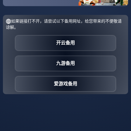
丹麦前锋轻松推射破门，3比1,这粒进球彻底击溃了乌拉圭的心理防
线。
比赛进入伤停补时阶段，丹麦依然没有收手，第92分钟，福登在禁区
内接球，面对门将的出击，他冷静地挑射远角，将比分锁定为4比1，
帽子戏法！福登用一场近乎完美的表现，征服了现场的每一位观众，
他不仅贡献了进球和助攻，更用不知疲倦的奔跑和积极的拼抢,成为了
丹麦中场最可靠的节拍器。
回顾整场比赛，丹麦的大胜绝非偶然，他们的中场控制力、锋线的终
结能力以及整体战术素养，都在这场比赛中得到了淋漓尽致的体现，
而福登的爆发，无疑是这场胜利中最亮眼的那颗星，这位年仅24岁的
英格兰球星，在世界杯的舞台上，用最直接的方式宣告了自己的成
熟，他不是那种依赖身体天赋的球员，而是用头脑和脚法在踢球，他
的跑位灵活，传球极具想象力，射门冷静果断，在这场比赛中，他既
是创造者,也是终结者。