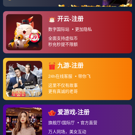
后，一个名字被球迷们反复呼喊——菲尔·福登，这位英格兰天才中
场，在这场比赛中不仅抢眼,更用火热的脚感点燃了整个球场。
比赛伊始，乌拉圭展现出了南美劲旅的传统强硬，苏亚雷斯虽已不再
年轻，但他的跑位和牵制力依然不容小觑，巴尔韦德在中场的调度，
让乌拉圭一度占据了场上的主动，丹麦人的韧性从来不容低估，这支
以北欧海盗精神为内核的队伍，在经历了小组赛首轮的磨合后,展现出
了惊人的战术执行力。
转折点发生在第23分钟，福登在中场接到队友的横传，面对两名乌拉
圭防守球员的包夹，他没有选择回传，而是用一个灵巧的转身过人撕
开了防线，紧接着，他送出了一记穿透力极强的手术刀直塞，精准地
找到了高速插上的丹麦前锋，后者一蹴而就，1比0，这粒进球，不仅
是比分的改变，更是比赛走势的转折，从这一刻起,福登成了场上最难
以捉摸的变量。