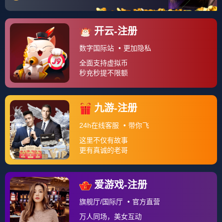
洛伐克的险胜告终，而主导这场冰与火之歌的，正是那个从开场第一
分钟就掌控全局的男人——裘德·贝林厄姆。
他不再是那个在2024年欧洲杯上偶尔闪光的少年,而是一台精密运转的
足球机器，一个在关键时刻能够撕裂对手防线的毁灭者，三个进球，
两次直接助攻，一次间接策划，贝林厄姆用92分钟的神级表现，将斯
洛伐克这支从未闯进过世界杯决赛的东欧劲旅，硬生生扛进了决赛的
大门。
比赛从第一分钟就进入了白热化,丹麦人开场便展现出典型的北欧足球
风格——强硬的身体对抗、高效的边路推进、致命的定位球战术，第
11分钟，丹麦中场核心埃里克森开出精妙角球，中后卫克里斯滕森力
压斯洛伐克防守球员，一记势大力沉的头球攻门，皮球砸在横梁下沿
弹入网窝，1:0，丹麦人取得了梦幻开局，安联球场瞬间被丹麦球迷的
欢呼声淹没，而斯洛伐克的替补席上，主教练卡尔佐纳面色凝重——
丹麦人正在用他们最擅长的方式控制比赛节奏。
转折点出现在第28分钟,贝林厄姆回撤到中场，在接应后场传球时突然
变向，用一个克鲁伊夫转身过掉了丹麦后腰赫伊别尔，随后看准时机
送出一记穿透三条线的直塞，斯洛伐克前锋罗伯特·波利耶夫卡像一把