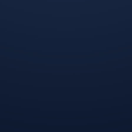
印度队如梦初醒,在最后二十分钟发动了绝地反击，罗马尼亚则是全军
退守，门将扑出了两次近在咫尺的射门，裁判的三声哨响为这场惊心
动魄的比赛画上了句号——1-0！罗马尼亚奇迹般地战胜印度，挺进下
一轮。
赛后,各大媒体纷纷用“黑马之战”、“致命一击”来形容这场对决，罗马
尼亚的替补门将破例接受了采访，他哽咽着说：“没有人相信我们，但
我们相信自己，京多安的这记任意球，将载入罗马尼亚的足球史册。”
京多安在混合采访区被记者围得水泄不通,他只是平静地说：“这就是
足球最美的样子——当你准备足够充分，把握住属于你的机会，奇迹
就会发生。”
2026世界杯的这匹黑马,就这样在马德里夜空下驰骋，没人知道罗马尼
亚还能走多远，但他们已经用这场震撼世界的胜利，向所有不看好他
们的人做出了最有力的回击，这就是足球的魅力：当所有人都认为你
没有机会的时候，也恰恰是你创造奇迹的最好时机。
罗马尼亚力克印度,京多安完成致命一击，这一夜，黑马奔腾，奇迹绽
放。