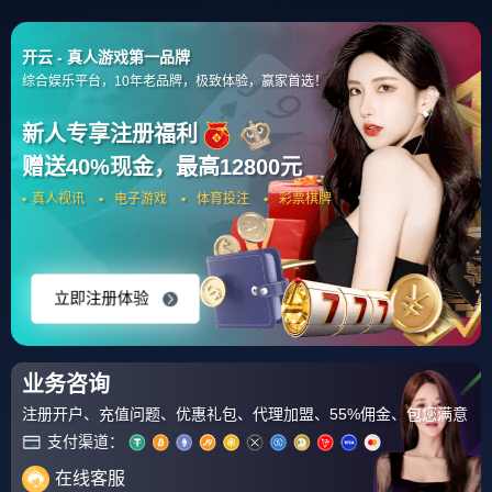
开云专注提供全球足球篮球赛事即时比分直播服务，kaiyun确保数据精准可靠。
中文版
English
Web navigation
Home
世界杯热点
Content
开云体育平台APP-黑马奔腾，2026世界杯的罗马尼亚
奇迹与京多安的致命一击
Publisher:开云世界杯2026
Time:2026-06-23
Number:74
2026年世界杯正如火如荼地展开,当所有人的目光都聚焦在传统强队身
上时，一支来自东欧的黑马悄然闯入了人们的视野，当罗马尼亚与印
度在淘汰赛中相遇，这场看似实力悬殊的对决，却酿成了本届世界杯
最令人震撼的冷门之一。