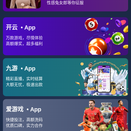
术优势和身体素质，迅速占据场上主动，他们的传球如行云流水，频
频撕开罗马尼亚的防线，上半场第28分钟，印度前锋在禁区内完成了
一次精彩的倒钩射门，皮球击中横梁弹出，惊出罗马尼亚球迷一身冷
汗，随后印度队继续施压，罗马尼亚的球门风声鹤唳，似乎失球只是
时间问题。
但罗马尼亚展现出了东欧球队传统的坚韧意志,他们像顽强的野草一
样，任凭狂风暴雨猛烈吹打，却始终没有被压垮，主教练果断变阵，