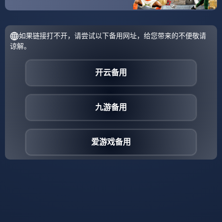
将原本的4-4-2改为4-5-1紧缩防守，中场三后腰形成一道人肉堤坝，
顽强地阻挡着印度队一次又一次的冲击，上半场结束时，比分依然是
0-0，这在很多人看来只是罗马尼亚在拖延时间，印度队下半场必然破
门。
下半场风云突变,印度队的体能优势逐渐消退，而罗马尼亚的防守反击
打得越发从容，第67分钟，罗马尼亚在前场获得一个位置极佳的任意
球，全队将目光投向了他们的中场核心——京多安。
一位在职业生涯暮年选择加盟罗马尼亚籍籍无名球队的德国裔球员,饱
受争议的选入国家队，却在最关键时刻挺身而出，京多安深吸一口
气，目视球门，然后启动、助跑，他的右脚内侧精准地兜出一记弧线
球，皮球越过印度的人墙，在空中划出一道美妙的抛物线，之后急速
下坠，贴着横梁下沿钻入网窝！门将甚至来不及做出反应，只能呆呆
地看着皮球入网。
这粒进球不亚于一颗引爆全场的炸弹,罗马尼亚的替补席瞬间沸腾，球
员们疯狂地扑向京多安，将他压在身下，京多安从人群中爬起来，满
脸泪水，他知道这个进球意味着什么。