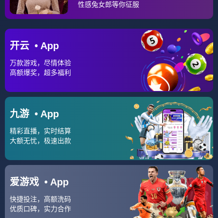
紧接着,苏亚雷斯左脚兜出一记弧线球，皮球划出一道近乎诡异的小抛
物线，绕过厄瓜多尔中卫的头顶，直挂球门上角，厄瓜多尔门将多明
戈斯扑救的动作像游泳者的徒劳挣扎——指尖碰到了皮球，却改变不
了它的命运，皮球击中横梁下沿弹入球门，在主裁判的哨声与加纳球
迷的疯狂欢呼中落地。
2026年世界杯C组,加纳对阵厄瓜多尔，苏亚雷斯压哨绝杀。