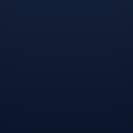
总冠军只有一个,当大耳朵杯被基米希捧起，当金色的纸屑飘洒在德意
志战车的肩头，历史记下的不仅是“德国队第五次夺冠”的冰冷数字，
还有维尼修斯那个无解的致命一击——那是足球给予战争最残酷的美
学，也是竞技体育对英雄最纯粹的致敬。
Prev:开云下载-乌拉圭风暴席卷E组，范戴克铁血防线助荷兰力克强敌
Next:开云体育app-克罗地亚铁骑踏破加纳，梅西天神下凡，门将封神
之夜—2026世界杯C组上演经典对决