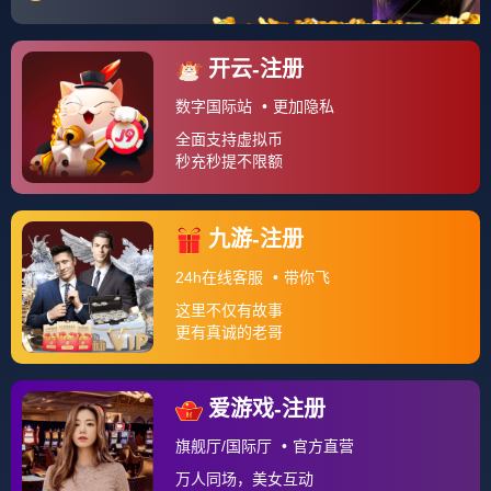
时赛的最后时刻，用一记如手术刀般精准的致命一击，为这场史诗般
的争冠战写下了最震撼的句号。
开局仅9分钟,德国队便展现了他们对奖杯的饥渴，克罗斯在中场拦截
突尼斯的快速反击，一脚精准的长传撕裂了北非防线，穆勒在禁区内
如幽灵般插上，一记低射洞穿了突尼斯门将奥萨马·哈马迪的十指关，
1比0，奥林匹克球场瞬间沸腾，突尼斯并未如想象中那样溃败，这支
在北非虎视眈眈的黑马，靠着整体防线与中场绞杀，硬生生扛住了德
国队前30分钟的狂攻。
转折发生在第39分钟,德国队前场打出灵感，穆西亚拉与萨内连续二过
一配合，突尼斯的防线上出现了令人窒息的缝隙，穆西亚拉在禁区弧
顶处起左脚劲射，皮球像一枚被精准制导的炮弹，擦着横梁下沿撞入
网窝，2比0，这粒进球将德意志战车的机械美学与艺术灵性完美结
合，也几乎提前宣告了北非黑马的死刑。
易边再战,突尼斯教练卡莱斯作出了极具勇气的调整，他撤下一名中
场，换上前锋哈兹里与速度飞快的本·阿莫尔，试图用搏命式进攻挽救
颓势，这一调整的确在开场15分钟内奏效，突尼斯人依靠体能优势和
边路快马，连续打出三次有威胁的反击——核心球员费尔南德斯