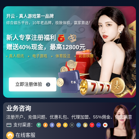
开云专注提供全球足球篮球赛事即时比分直播服务，kaiyun确保数据精准可靠。
中文版
English
Web navigation
Home
赛程公布
Content
开云官网2026-沙漠风暴中的奇迹，伊拉克逆转摩洛
哥，梅西王者归来主导2026世界杯H组最强硬之战
Publisher:开云世界杯2026
Time:2026-06-26
Number:74
2026年7月15日，多哈卢赛尔体育场，一场被载入世界杯史册的H组
焦点战在这里上演，赛前几乎没有人看好伊拉克——这支亚洲劲旅面
对的是拥有众多欧洲联赛球星、被认为是小组出线热门的摩洛哥，足
球的魅力正在于它的不可预测性，90分钟的激战后，伊拉克以3:2的比