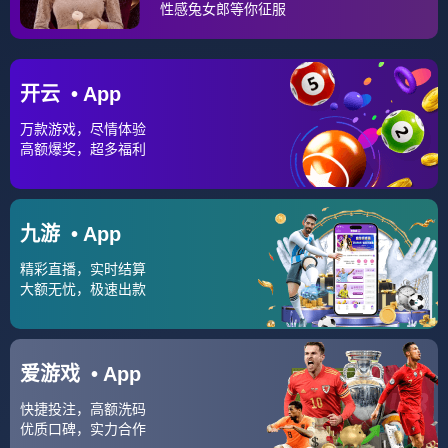
转折点：梅西的觉醒与强硬对抗
真正的王者，从不在逆境中低头，在摩洛哥球迷的欢呼声中，梅西的
表情反而冷静下来，他走到中场，挨个拍了拍沮丧的队友，用西班牙
语清晰地说：“听着，让他们跑，让他们压，他们终会累，我们需要一
次，只需要一次机会。”
第38分钟，机会来了，伊拉克左后卫哈桑·阿里在拼抢中被摩洛哥边锋
铲倒，裁判判罚任意球，梅西站在球前，全场安静，他标志性的助