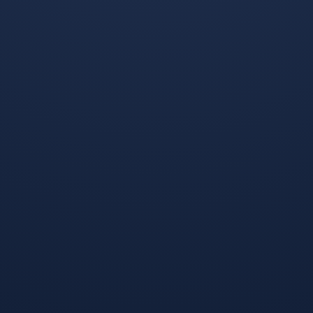
这一脚射门,力量、角度、弧线都达到了完美的临界点，皮球像精确制
导的导弹一样，绕过了荷兰队后卫的封堵，划出一道诡异的弧线，最
终擦着门柱内侧飞入网窝，荷兰队门将尽管奋力扑救，却也鞭长莫
及，2比1！拉什福德在终场前完成了致命一击！
进球后的拉什福德疯狂地冲向场边,队友们瞬间将他淹没，这粒进球不
仅仅为本场比赛画上了句号，更让英格兰队在死亡之组中抢占了出线
的绝对主动权，拉什福德用他标志性的冷静与爆发力，完成了这次“杀
人诛心”般的终结，在这个属于北美大陆的夜晚，他成为了三狮军团真
正的英雄。
当这一切同时发生——伊朗队在达拉斯凌厉如风地横扫卡塔尔，拉什
福德在休斯顿冷静如冰地完成绝杀——这两场比赛如同两股巨大的激
流，共同汇聚成了美加墨世界杯最荡气回肠的“冰与火之歌”。