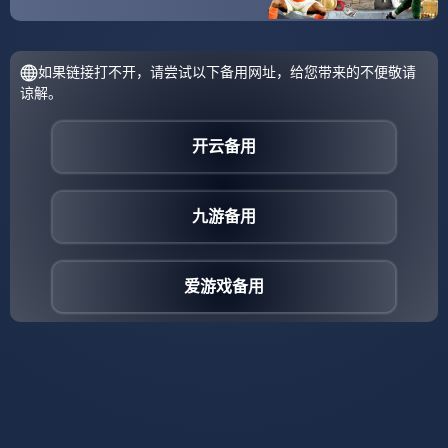
而在同一个比赛日的另一片场地上,英格兰与荷兰的比赛同样进行到了
白热化阶段，90分钟战罢，双方战成1比1平，就在所有人都以为比赛
要进入到加时赛时，英格兰队最锋利的那把刀——马库斯·拉什福德，
站了出来。
比赛的转折点出现在第93分钟,英格兰队在后场断球后发动快速反击，
凯恩在中圈附近背身拿球，用身体扛住荷兰后卫，随后将球巧妙分给
左路高速插上的拉什福德，面对荷兰队两名后卫的包夹，拉什福德没
有丝毫犹豫，他先是用一个佯装内切的假动作晃开了一丝角度，随后
在距离球门大约25米处，突然拔脚怒射。