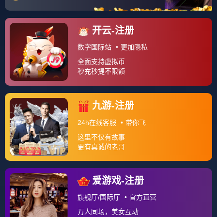
一片战线上完成了堪称“致命一击”的绝杀。
赛前,所有人的目光都聚焦在A组这场生死战上，伊朗队，这支在亚洲
足坛以钢铁意志和硬朗防守著称的队伍，正面对着近年来进步神速、
且拥有归化军团加持的卡塔尔，没人能预料到，比赛会以如此震撼的
方式开局。
从哨声响起的那一刻,伊朗队就展现出了令人窒息的压迫感，他们没有
像传统西亚球队那样进行慢节奏的控球试探，而是直接提速，用最直
接、最凌厉的方式撕开卡塔尔的防线，第12分钟，伊朗队中场核心塔
雷米在中圈附近送出一记穿透性极强的直塞，阿兹蒙像一头脱缰的猎
豹，瞬间甩开卡塔尔两名中卫的纠缠，在禁区内冷静推射远角得手，1
比0，伊朗队闪电破门。
但这仅仅是噩梦的开始,卡塔尔队显然被伊朗队的开场三板斧打懵了，
他们的中场完全失控，后防线漏洞百出，第28分钟，伊朗队利用一次
角球机会，中后卫侯赛尼高高跃起，力压卡塔尔门将，将球狠狠砸进
网窝，2比0！短短28分钟，伊朗队已经两球领先，更令人惊叹的是，
伊朗队并未因此而收缩防守，反而继续高位逼抢，仿佛要将卡塔尔队
的防线彻底撕碎。