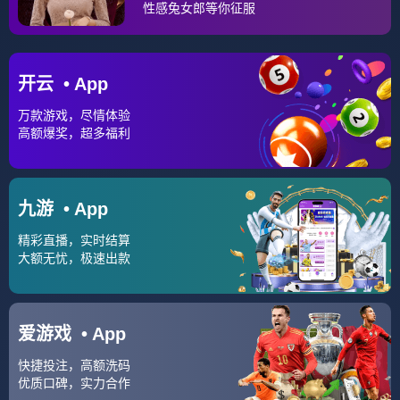
上半场补时阶段,伊朗队打出了一次教科书般的快速反击，边锋贾汉巴
赫什沿着右路疾驰，随后倒三角传中，后插上的埃扎托拉希迎球怒
射，皮球直挂死角，3比0！半场结束，伊朗队已经将卡塔尔打得毫无
还手之力，整个上半场，伊朗队的控球率高达62%，射门次数是惊人
的11比2，这哪里是一场势均力敌的较量，分明是波斯铁骑对卡塔尔
狂风暴雨般的横扫。
易边再战,卡塔尔队虽然试图通过换人调整挽回颓势，但伊朗队的防线
固若金汤，中场拦截极为凶悍，卡塔尔的归化球星们面对这种高强度
的对抗与冲击，显得办法不多，他们那些细腻的脚下技术在伊朗队凶
狠的逼抢下完全失灵，伊朗队将3比0的比分保持到了终场，以一种近
乎“横扫”的方式拿下这场关键战役，这不仅是比分上的胜利，更是战
术、意志乃至足球哲学的全面碾压，伊朗队用这场比赛向全世界宣
告：在世界杯的舞台上，他们不再是任人宰割的鱼腩，而是真正的虎
狼之师。