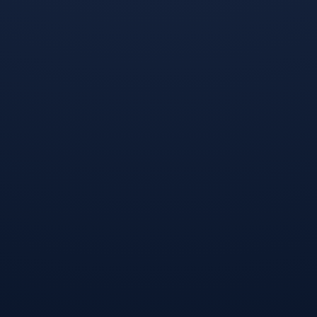
这一夜,我们看到了亚洲霸主的雄起，看到了他们的热血与铁血；我们
也看到了欧洲豪门的坚毅与巨星时刻，世界杯的魅力就在于此：它永
远不缺乏意外，永远不缺乏英雄，伊朗队告诉我们，足球可以靠纪律
和意志来统治；拉什福德告诉我们，真正的巨星就是在绝境中，依然
敢于举起屠刀完成致命一击。
2026年的北美大地,风起云涌，伊朗的横扫与拉什福德的绝杀，注定将
成为这届世界杯历史上最令人难忘的篇章之一，而那支被浇铸了钢铁
之魂的伊朗队，以及拉什福德封神般的身影，将继续在这片广袤的大
陆上，书写他们更加狂野的征程。
Prev:开云体育官网-奇迹之地，努涅斯点燃2026世界杯，哥斯达黎加
力克摩洛哥书写H组新篇章