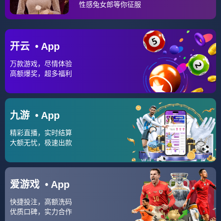
的足球淘汰赛，这是一次跨越世纪的“历史复仇”，从
1453年君士坦丁
堡的陷落
，到
1923年人口交换
带来的骨肉分离，再到爱琴海上空至今
未散的领土与领空阴云，希土两族间的集体记忆，早已被战争、冲突
与离散刻下无法磨灭的伤痕，足球场，成了这段沉重历史最安全、也
最激烈的宣泄口，这里的每一次拼抢，都带着历史的重量；每一粒进
球，都在民族叙事的回音壁上被无限放大，土耳其球迷山呼海啸般的
呐喊，不仅是为球队晋级，更是为一种集体情感的胜利，为一种被压
抑的身份在象征性战场上的扬眉吐气，这种胜利，是灼热的、排他
的、与特定土地和血脉紧密相连的。
我们看到了现代足球一体两面的奇妙共生,卡瓦哈尔的纪录，代表着足
球作为“全球性体育产业”的极致：它剥离了具体的地方语境，将运动
员抽象为可流通、可比较的“体育资本”，其成就在于超越地域的普遍
认可，而土耳其的狂欢，则彰显了足球作为“地方性战争替代品”的原
始力量：它深深植根于特定的历史土壤，是凝聚族群、宣泄仇恨、延
续集体记忆的核心仪式，前者是横向的、空间性的征服（跨越国界的
认可）；后者是纵向的、时间性的对话（与祖先和历史的连接）。