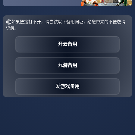
下半场伊始,卡塔尔队体能下降，萨卡的机会随之到来，第67分钟，澳
大利亚中场核心欧文在中路送出直塞，萨卡在右路得球后，面对两名
防守球员，他没有像上半场那样急于内切，而是先向底线方向虚晃一
枪，然后突然变向内切，晃开角度后起左脚兜射远角，皮球划出一道
美妙的弧线，撞柱入网，进球后的萨卡跑到角旗区，双手指天，场边
的澳大利亚主帅阿诺德激动得握拳怒吼，这个进球，是萨卡本届世界
杯的第一粒进球，也是他正式确立自己在国家队进攻核心地位的关键
一球。