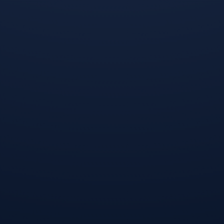
降时出现了细微的漏洞，而萨卡恰恰抓住了这些转瞬即逝的机会，对
卡塔尔队来说，小组赛还剩两场，他们并非没有出线希望，但如何应
对顶尖球星的能力，是他们未来需要解决的核心命题。
从更宏观的角度看,这场比赛是亚洲足球整体进步的一个缩影，卡塔尔
展现了西亚球队的技术和纪律，澳大利亚则体现了融合欧洲体系与亚
洲特点后的新面貌，而萨卡——这位出生在悉尼、成长在伦敦的澳大
利亚新星，恰恰是这种跨文化融合的完美代表，他的存在，不仅让澳
大利亚队在世界杯赛场上拥有了更多可能性，也为整个亚洲足球提供
了一个值得思考的范例：当传统强队学会拥抱全球化，当本土培养与
海外精英相结合，亚洲足球的上限可能会比我们想象的更高。
夜风中的多哈,萨卡的背影渐行渐远，对于这位24岁的年轻人来说，这
或许只是他传奇之路上的一个小小注脚，但对于澳大利亚足球来说，
这一夜，他们终于拥有了一位真正能在世界杯舞台上主宰比赛的超级
巨星。
Prev:开云平台-非洲雄狮怒吼，奥斯梅恩主宰全场，喀麦隆闪电战击
溃瑞士