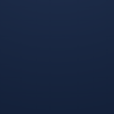
仅仅8分钟后,萨卡再次上演个人秀，第75分钟，他在右路接球后连续
晃动，吸引三名球员防守后将球分给中路的塔加特，后者停球后大力
抽射，皮球直窜球门下角，2-0！比赛悬念就此终结，从一传一射的数
据来看，萨卡无疑是全场最佳，但更值得称道的是他在比赛中的阅读
能力、战术执行力以及在压力下的决策成熟度。
这场比赛的意义,远不止于澳大利亚拿到三分，它证明了萨卡已经从一
个天才边锋成长为能够以一己之力改变比赛的超级球星，在阿森纳，
他是球队进攻的爆点和创造力核心；在澳大利亚国家队，他同样承担
着类似的角色，更难能可贵的是，萨卡并不依赖绝对的爆发力或速
度，他的球商、无球跑动和在狭小空间内的决策能力，让他成为了现
代足球中最为稀缺的那种“组织型边锋”，在2026世界杯这样的大赛
中，身体对抗强度远超俱乐部赛事，每一寸空间都会被压缩，每一个
防守动作都会更加凶狠，而萨卡恰恰在这样的环境中打出了统治级表
现。
对于东道主卡塔尔而言,这场失利无疑是一个沉重打击，但纵观全场比
赛，他们的防守体系在上半场执行得非常出色，只是在下半场体能下