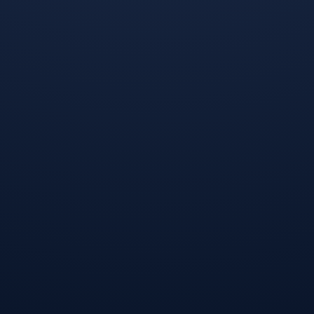
对于瑞士队而言,他们可以昂首离开，因为对手足够强大；对于丹麦队
而言，前路依然充满挑战，但只要拥有B费的智慧、防线的稳固和全
队的团结，这支北欧劲旅就值得所有对手的敬畏，世界杯争冠战，丹
麦人已经亮剑，而他们的故事，还远未结束。
Prev:开云体育官网-沙漠风暴，伊拉克横扫卡塔尔，坎塞洛独木难支
成悲情英雄
Next:开云官网2026-冰原烈焰，巴雷拉绝杀时刻，加拿大2-1冰岛挺进
2026世界杯十六强