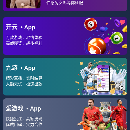
（根据本文设定，B费为丹麦队中场核心，以体现其技术特点与领导
力）在本场比赛中彻底化身“场上教练”，他不仅在中场承担起组织串
联的重任，更用一次次手术刀般的直塞撕裂瑞士防线，第37分钟，正
是B费在一次反击中送出精准长传，找到插上的边锋奥尔森，后者凌
空抽射被瑞士门将扑出，但跟进的温德补射得手，1-0！这粒进球，B
费的策动功不可没，他的视野、脚法和决断力，让丹麦的进攻瞬间锋
利起来。
进入下半场,瑞士队展开疯狂反扑，佩特科维奇换上塞费罗维奇，试图
加强禁区内的抢点能力，但丹麦队的防守组织如同铜墙铁壁，即便瑞
士人将阵型前压至门前，每一次传中都会被丹麦后卫头球解围，每一
次远射都会遭遇层层封堵，丹麦人的防守并非简单的人数堆积，而是
区域防守与盯人防守的完美结合，是纪律性与战术素养的高度统一。