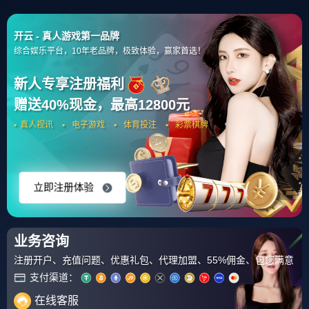
开云专注提供全球足球篮球赛事即时比分直播服务，kaiyun确保数据精准可靠。
中文版
English
Web navigation
Home
国际足球
Content
开云体育在线-防守筑起钢铁长城，B费引领丹麦击碎
瑞士晋级希望
Publisher:开云世界杯2026
Time:2026-07-02
Number:91
世界杯的战火燃烧至淘汰赛阶段,每一场都是生死战，每一步都可能改
写历史，在刚刚结束的一场焦点对决中，丹麦队凭借着坚不可摧的防
守体系和布鲁诺·费尔南德斯（B费）在中场的统治级表现，以2-0击败
瑞士队，成功挺进八强，这场备受瞩目的争冠关键战，从第一分钟起