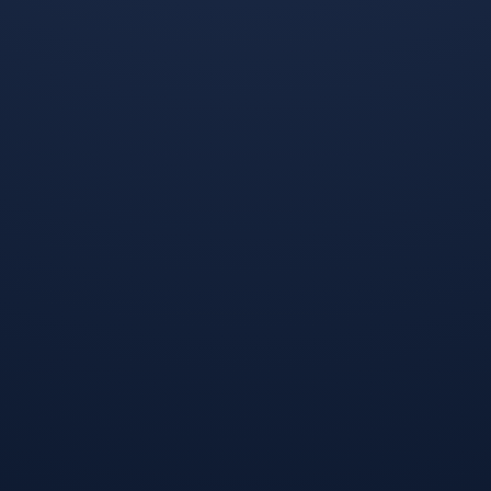
当终场哨声响起,德布劳内与秘鲁球员围成一圈，跳着属于安第斯的舞
蹈，那个画面令人动容：红的球衣，金发的外援，还有头顶上永不熄
灭的南美星空，2026年世界杯F组，因为这场逆转而变得难以预测，
秘鲁从悬崖边爬了回来，巴西则要面对出线的巨大压力。
但至少在这个夜晚,足球赢了，德布劳内赢了，秘鲁赢了，而所有热爱
足球的人，都见证了奇迹如何在勇气与信念中诞生。