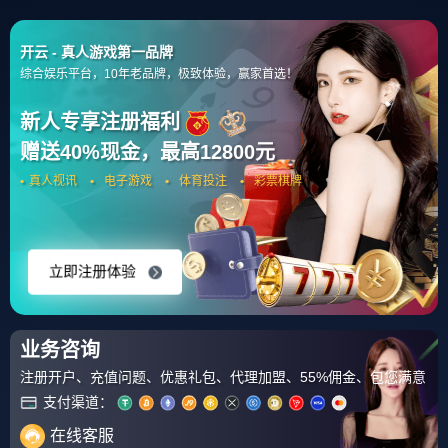
开云专注提供全球足球篮球赛事即时比分直播服务，kaiyun确保数据精准可靠。
中文版
English
Web navigation
Home
国际足球
Content
开云体育在线-王者归去，南美新王诞生，德布劳内闪
耀，秘鲁惊天逆转巴西
Publisher:开云世界杯2026
Time:2026-06-29
Number:79
2026年世界杯F组的这场对决,注定载入史册，当巴西的黄色球衣在利
马国家体育场的漫天烟火中黯然失色，当秘鲁的红色浪潮如山洪般席
卷全场，全世界的球迷见证了世界杯历史上又一个不可思议的夜晚
——秘鲁在0-2落后的绝境下，以3-2逆转五星巴西，而这场比赛真正