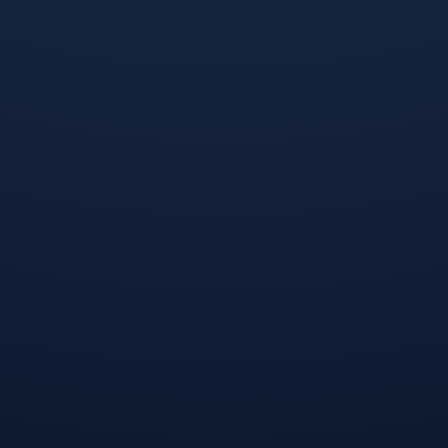
几乎做到了完美，却倒在了终场哨响前的最后一秒，这就是世界杯，
它从不缺少英雄，也从不缺少悲壮。
2026年世界杯G组的这场较量,注定将成为本届赛事中最令人难忘的篇
章之一，凯恩的致命一击，不仅为哥伦比亚锁定了小组出线的绝对主
动权，更向全世界宣告：在这片充满激情与梦想的赛场上，永远不要
低估一颗渴望胜利的心，当终场哨声响起，当凯恩享受着万人膜拜，
我们有理由相信，这支拥有着世界顶级杀手的哥伦比亚队，在2026年
世界杯的征途上，或许将走得更远，甚至，去触碰那座所有球员梦寐