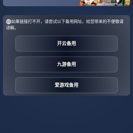
要胜利，他们需要用胜利来巩固小组头名的位置，他们需要将命运牢
牢掌握在自己手中。
第92分钟,奇迹发生了，哥伦比亚队在后场断球，中场核心J罗送出一
记穿透力极强的直塞，凯恩在禁区前沿背身拿球，面对丹麦两名中卫
的夹击，他没有选择强行转身，而是用出色的控球技术与身体对抗，
将球护住，然后轻轻回敲给插上的队友，队友心领神会，不停球直接
挑传禁区，凯恩已经如同鬼魅般转身，甩开了防守球员，他用自己的